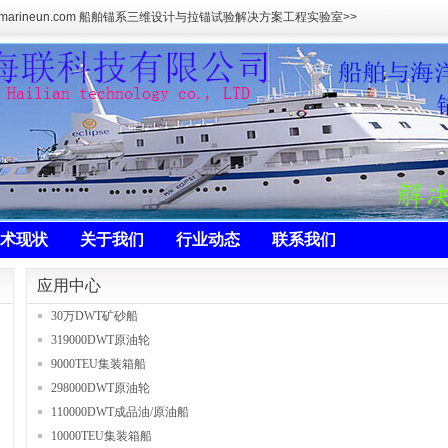
marineun.com 船舶锚系三维设计与拉锚试验解决方案工程实验室>>
术现状
关于我们
行业动态
联系我们
应用中心
30万DWT矿砂船
319000DWT原油轮
9000TEU集装箱船
298000DWT原油轮
110000DWT成品油/原油船
10000TEU集装箱船