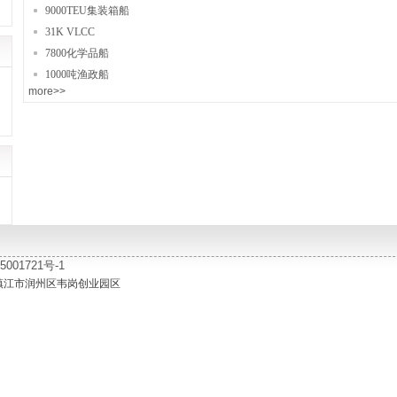
9000TEU集装箱船
31K VLCC
7800化学品船
1000吨渔政船
more>>
01721号-1
镇江市润州区韦岗创业园区