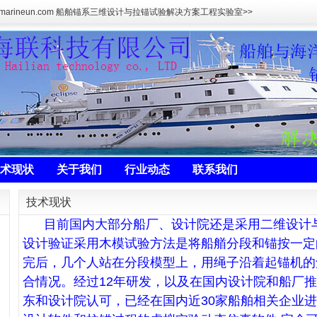
marineun.com 船舶锚系三维设计与拉锚试验解决方案工程实验室>>
术现状
关于我们
行业动态
联系我们
技术现状
目前国内大部分船厂、设计院还是采用二维设计与
设计验证采用木模试验方法是将船艏分段和锚按一定
完后，几个人站在分段模型上，用绳子沿着起锚机的
合情况。经过12年研发，以及在国内设计院和船厂
东和设计院认可，已经在国内近30家船舶相关企业